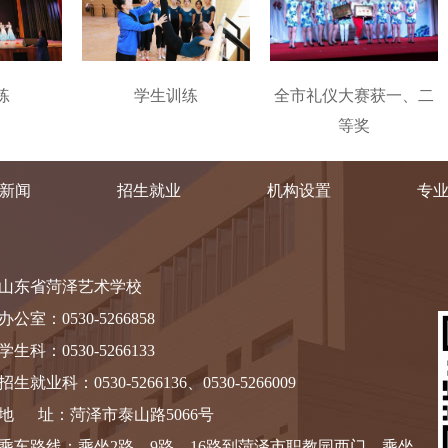
练
学生训练
全市礼仪大赛获一、二
等奖
新闻
招生就业
机构设置
专
山东省菏泽艺术学校
办公室：0530-5266858
学生科：0530-5266133
招生就业科：0530-5266136、0530-5266009
地 址：菏泽市泰山路5066号
乘车路线：乘坐2路、9路、16路到菏泽市职教园西门，乘坐