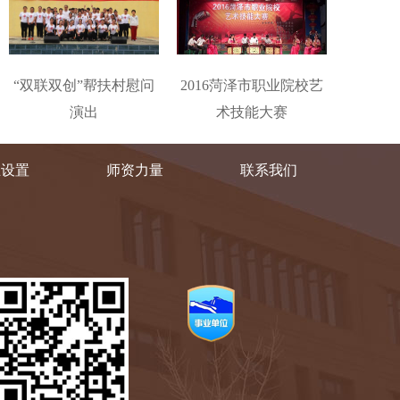
“双联双创”帮扶村慰问
2016菏泽市职业院校艺
演出
术技能大赛
业设置
师资力量
联系我们