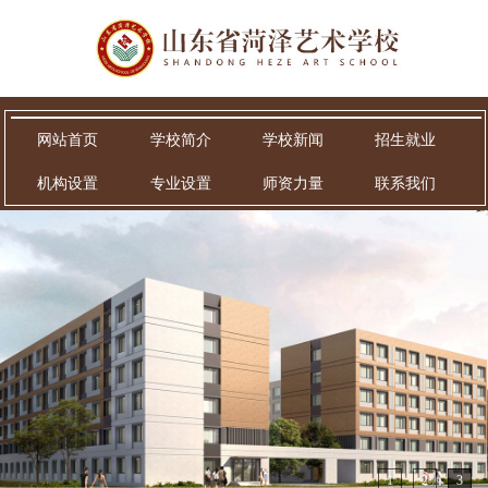
网站首页
学校简介
学校新闻
招生就业
机构设置
专业设置
师资力量
联系我们
1
2
3
沟通凝聚共识 共筑育人环境——山东省菏泽艺术
学校学生代表座谈会
5月25日，山东省菏泽艺术学校组织师生面对面交流座谈
会，听取学生在学习、校园生活及服务保 障等方面的意见建
议。本次座谈会精 准对接学生成长需求、畅通沟通渠道、提
升育人实效，进一步推动和谐校园建设。学校党支部乔华书
记，各科室负责人出席会议，30名学生代表参加座谈。