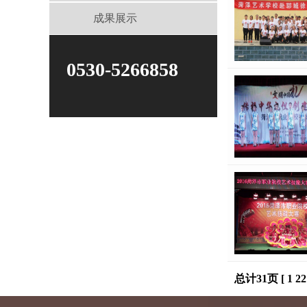
成果展示
0530-5266858
总计31页 [
1
22