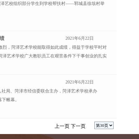
，菏泽艺校组织部分学生到学校帮扶村——郓城县徐垓村举
绩
2021年6月22日
激烈，菏泽艺术学校能取得如此成绩，得益于学校平时对
菏泽艺术学校广大教职员工在艰苦条件下干事创业的扎实
2021年6月22日
泽市人社局、菏泽市经信委联合主办，菏泽艺术学校承办
落下帷幕。
上一页
下一页