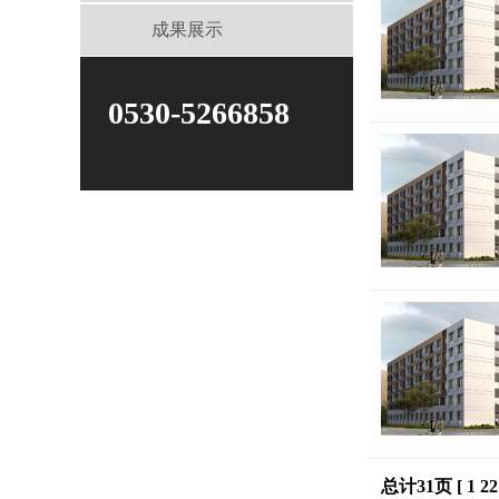
成果展示
0530-5266858
总计31页 [
1
22