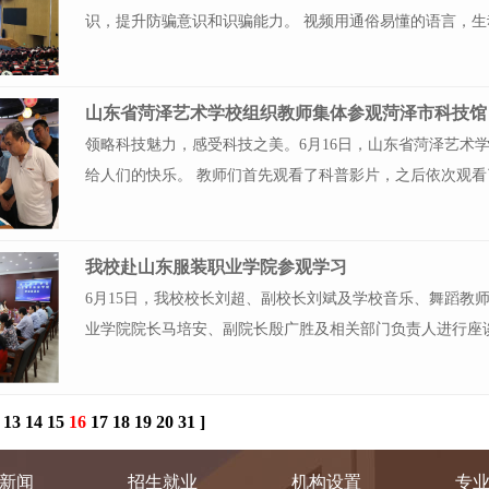
识，提升防骗意识和识骗能力。 视频用通俗易懂的语言，
山东省菏泽艺术学校组织教师集体参观菏泽市科技馆
领略科技魅力，感受科技之美。6月16日，山东省菏泽艺术
给人们的快乐。 教师们首先观看了科普影片，之后依次观
我校赴山东服装职业学院参观学习
6月15日，我校校长刘超、副校长刘斌及学校音乐、舞蹈教
业学院院长马培安、副院长殷广胜及相关部门负责人进行座
13
14
15
16
17
18
19
20
31
]
新闻
招生就业
机构设置
专