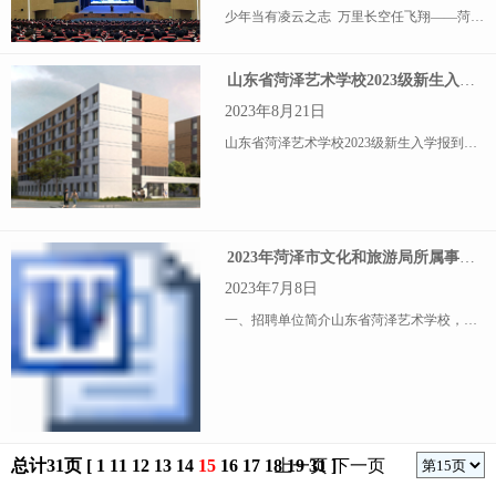
少年当有凌云之志 万里长空任飞翔——菏泽艺术学校2023年秋季开学第 一课 为深入学习贯彻习近平总书记关于教育的重要论述，9月4日，学校利用“开学第 一课”这一良好教育
山东省菏泽艺术学校2023级新生入学报到须知
2023年8月21日
山东省菏泽艺术学校2023级新生入学报到须知 为确保2023级新生能安全、准时、顺利入学报到，现将有关事项通知如下:一、报到时间:2023年9月 11 日二、报到地点:菏泽市泰山路5066号
2023年菏泽市文化和旅游局所属事业单位公开招聘初级岗位工作人员简章
2023年7月8日
一、招聘单位简介山东省菏泽艺术学校，市文化和旅游局所属副县级公益二类事业单位，是1985年经山东省人民政府批准成立的中等艺术专业学校，人员控制总量70人，学校现有在职在编人员56人。是教育部命名的“创
总计31页 [
1
11
12
13
14
15
16
17
18
上一页
19
31
]
下一页