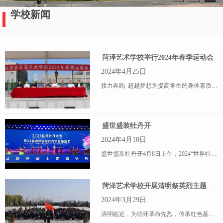
学校新闻
菏泽艺术学校举行2024年春季运动会
2024年4月25日
接力奔跑 超越梦想为提高学生的身体素质，丰富同学们的校园文化生活，展现同学们的青春活力，培养学生团结协作的精神，体现我校学生的时代风采和精神风貌，进一步推动校园体育运动发展，4月24日，菏
盛世盛装牡丹开
2024年4月10日
盛世盛装牡丹开4月8日上午，2024“世界牡丹大会和第33届菏泽国际牡丹文化旅游节”在菏泽会盟台隆重开幕。开幕式上，由菏泽艺术学校师生倾情创作并表演的歌舞节目《盛世牡丹开》拉开盛会的序幕，得到现场领导
菏泽艺术学校开展清明祭英烈主题活动
2024年3月29日
清明临近，为缅怀革命先烈，传承红色基因，3月29日，菏泽艺术学校组织师生前往菏泽市烈士陵园开展以“传承红色基因 牢记初心使命”为主题的清明祭英烈活动。 市烈士陵园内，苍松翠柏，格外