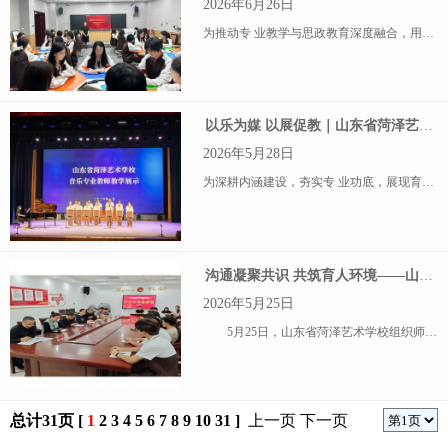
2026年6月26日
为推动专 业教学与思政教育深度融合，用好本地红色资源，以美育厚植青年学生爱国情怀，6月25日，山东省菏泽艺术学校联合菏泽市抗日纪念馆，共同举办“镌刻烽火岁月 赓续民族精神”抗战版画红色思政主题教育实践
以乐为媒 以展促教｜山东省菏泽艺术学校音乐专 业教学与成果展演圆满落幕
2026年5月28日
为深耕内涵建设，夯实专 业功底，展现育人成效，5月26日，山东省菏泽艺术学校在实训楼一楼剧场举行“音乐专 业教学成果展示”活动。音乐专 业全体师生齐聚一堂，以教学展示与舞台展演相结合的形式，全 面呈现
沟通凝聚共识 共筑育人环境——山东省菏泽艺术学校学生代表座谈会
2026年5月25日
5月25日，山东省菏泽艺术学校组织师生面对面交流座谈会，听取学生在学习、校园生活及服务保 障等方面的意见建议。本次座谈会精 准对接学生成长需求、
总计31页 [
1
2
3
4
5
6
7
8
9
10
31
]
上一页
下一页